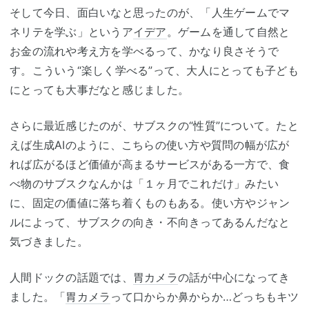
そして今日、面白いなと思ったのが、「人生ゲームでマ
ネリテを学ぶ」というア
イデア
。ゲームを通して自然と
お金の流れや考え方を学べるって、かなり良さそうで
す。こういう“楽しく学べる”って、大人にとっても子ども
にとっても大事だなと感じました。
さらに最近感じたのが、サブスクの“性質”について。たと
えば生成AIのように、こちらの使い方や質問の幅が広が
れば広がるほど価値が高まるサービスがある一方で、食
べ物のサブスクなんかは「１ヶ月でこれだけ」みたい
に、固定の価値に落ち着くものもある。使い方やジャン
ルによって、サブスクの向き・不向きってあるんだなと
気づきました。
人間ドックの話題では、
胃カメラ
の話が中心になってき
ました。「
胃カメラ
って口からか鼻からか…どっちもキツ