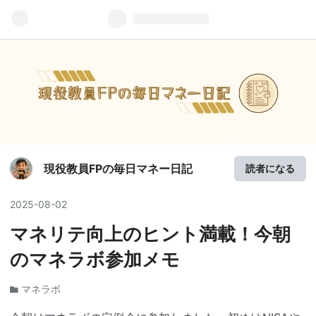
現役教員FPの毎日マネー日記
読者になる
2025
-
08
-
02
マネリテ向上のヒント満載！今朝
のマネラボ参加メモ
マネラボ