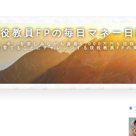
役教員FPの毎日マネー
「今」を楽しみながら資産5,000万円を目
を育てることにチャレンジする現役教員FPの