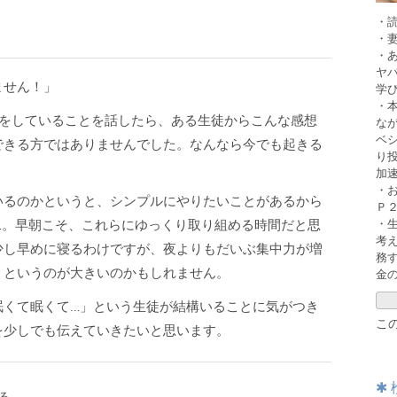
・
・
・
ヤ
ません！」
学
・
きをしていることを話したら、ある生徒からこんな感想
な
ベ
できる方ではありませんでした。なんなら今でも起きる
り
加
・
いるのかというと、シンプルにやりたいことがあるから
Ｐ
・
…。早朝こそ、これらにゆっくり取り組める時間だと思
考
少し早めに寝るわけですが、夜よりもだいぶ集中力が増
務
、というのが大きいのかもしれません。
金
眠くて眠くて…」という生徒が結構いることに気がつき
こ
を少しでも伝えていきたいと思います。