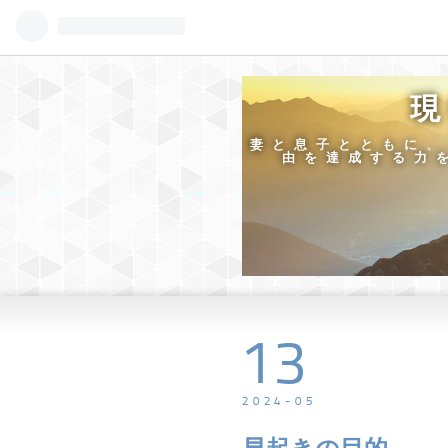
現
妻と息子とともに、
由を達成する力
13
2024
-
05