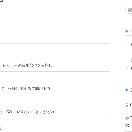
る
、何かしらの資格取得を目指し…
いて、保険に関する質問が本当…
ブ
た「GWにやりたいこと」がどれ…
カ
使
メ