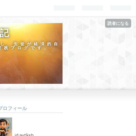
読者になる
日記
指し、生徒が経済的自
実践ブログです。
プロフィール
id:aytksh