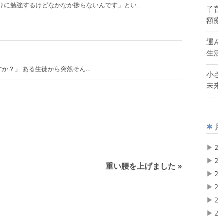
りに勉強するけどなかなか捗らないんです」とい…
子
額
運
生
すか？」 ある生徒から突然そん…
小
未
▶
2
▶
2
重い腰を上げました
»
▶
2
▶
2
▶
2
▶
2