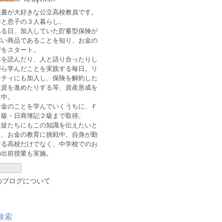
読書が大好きな公立高校教員です。
妻と息子の３人暮らし。
ある日、加入していた貯蓄型保険が
バい商品であることを知り、お金の
びをスタート。
本を読んだり、人と語り合ったりし
がら学んだことを実践する毎日。リ
シティにも加入し、保険を解約した
投資を進めたりする等、資産形成を
速中。
お金のことを学んでいくうちに、Ｆ
２級・日商簿記２級まで取得。
生徒たちにもこの知識を伝えたいと
え、お金の教育に挑戦中。自身が勤
する高校だけでなく、中学校でのお
の出前授業も実施。
のブログについて
検索