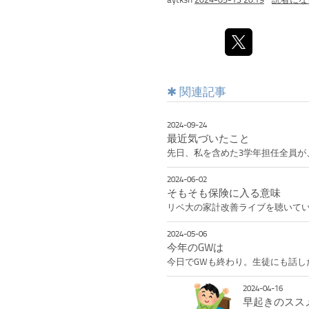
aytksh
2024-05-13 20:19
読者にな
関連記事
2024-09-24
最近気づいたこと
先日、私を含めた3学年担任全員が
2024-06-02
そもそも保険に入る意味
リベ大の家計改善ライブを聴いて
2024-05-06
今年のGWは
今日でGWも終わり。生徒にも話し
2024-04-16
早起きのスス